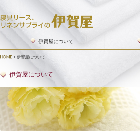
コンテンツへ移動
伊賀屋について
病院・施設向
私物洗濯サー
入院・入所セ
クリーニング
リネンサプラ
HOME
伊賀屋について
伊賀屋について