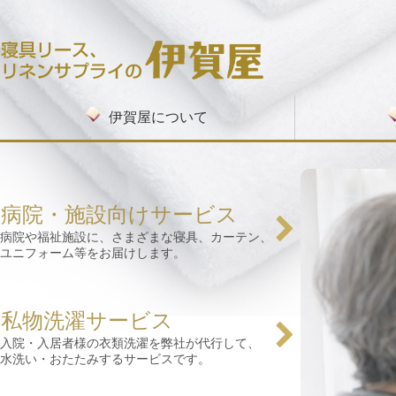
コンテンツへ移動
伊賀屋について
病院・施設向
私物洗濯サー
入院・入所セ
クリーニング
リネンサプラ
病院・施設向けサービス
病院や福祉施設に、さまざまな寝具、カーテン、
ユニフォーム等をお届けします。
私物洗濯サービス
入院・入居者様の衣類洗濯を弊社が代行して、
水洗い・おたたみするサービスです。